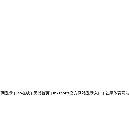
官网登录
|
jbo在线
|
天博首页
|
mksports官方网站登录入口
|
芒果体育网