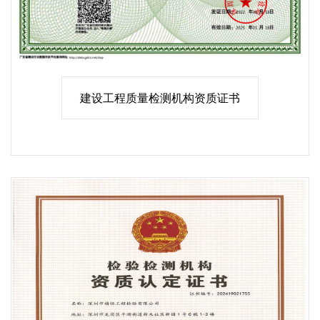
建设工程质量检测机构资质证书